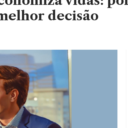
conomiza vidas: por
 melhor decisão