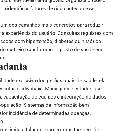
sos inevitavelmente graves. Organizar a rede a
ra identificar fatores de risco antes que se
é um dos caminhos mais concretos para reduzir
 a experiência do usuário. Consultas regulares com
oas com hipertensão, diabetes ou histórico
os de rastreio transformam o posto de saúde em
rso.
dadania
idade exclusiva dos profissionais de saúde; ela
escolhas individuais. Municípios e estados que
 capacitação de equipes e integração de dados
opulação. Sistemas de informação bem
aior incidência de determinadas doenças,
o.
o se limita a falar de exames, mas também de