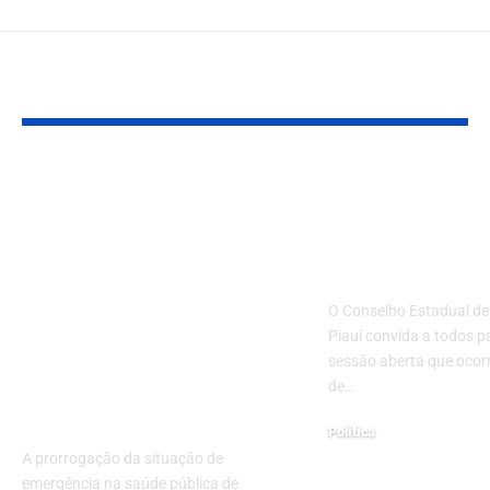
Você também pode gostar:
Prorrogação da
Sessão Abert
Situação de
Política Públ
Emergência na
Autorizar o 
Saúde Pública de
de Teresina
Teresina: Medida do
O Conselho Estadual de
Prefeito Silvio
Piauí convida a todos 
Mendes Visa
sessão aberta que ocorr
Restaurar o Sistema
de…
de Atendimento
Politica
A prorrogação da situação de
11/09/2024
emergência na saúde pública de