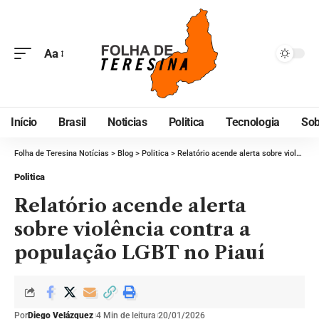
Aa
Início
Brasil
Noticias
Politica
Tecnologia
Sob
Folha de Teresina Notícias
>
Blog
>
Politica
>
Relatório acende alerta sobre violência contra a população LGBT no Piauí
Politica
Relatório acende alerta
sobre violência contra a
população LGBT no Piauí
Por
Diego Velázquez
4 Min de leitura
20/01/2026