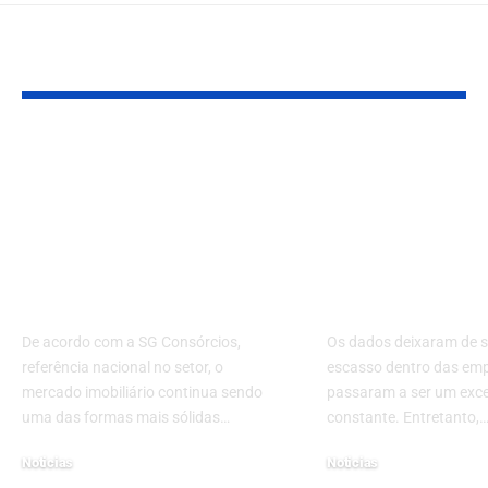
Você também pode gostar:
Consórcio
Por que ter m
imobiliário: o
dados não sig
caminho sem juros
tomar decisõ
para conquistar seu
melhores? Ve
espaço no campo ou
escolher o q
na cidade
realmente i
De acordo com a SG Consórcios,
Os dados deixaram de s
referência nacional no setor, o
escasso dentro das emp
mercado imobiliário continua sendo
passaram a ser um exc
uma das formas mais sólidas…
constante. Entretanto,
Noticias
Noticias