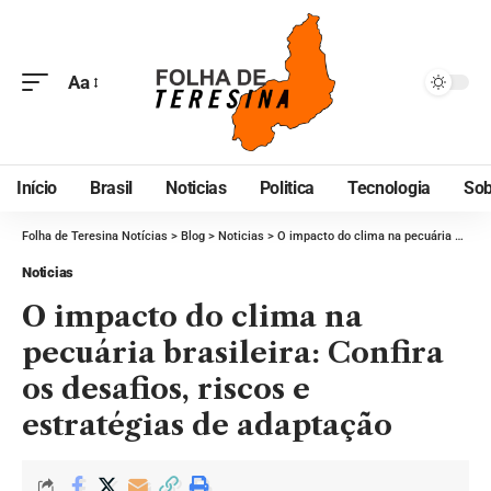
Aa
Início
Brasil
Noticias
Politica
Tecnologia
Sob
Folha de Teresina Notícias
>
Blog
>
Noticias
>
O impacto do clima na pecuária brasileira: Confira os desafios, riscos e estratégias de adaptação
Noticias
O impacto do clima na
pecuária brasileira: Confira
os desafios, riscos e
estratégias de adaptação