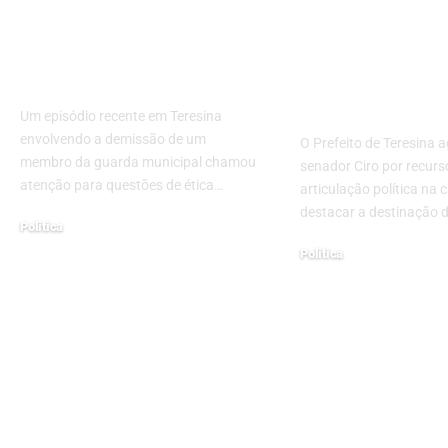
Controvérsia em
Prefeito de T
Teresina evidencia
agradece se
desafios na gestão
Ciro por recu
pública e integridade
reforça artic
política na ca
Um episódio recente em Teresina
envolvendo a demissão de um
O Prefeito de Teresina 
membro da guarda municipal chamou
senador Ciro por recurs
atenção para questões de ética…
articulação política na c
destacar a destinação 
Politica
12/11/2025
Politica
05/01/2026