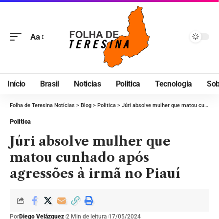
Aa
Início
Brasil
Noticias
Politica
Tecnologia
Sob
Folha de Teresina Notícias
>
Blog
>
Politica
>
Júri absolve mulher que matou cunhado após agressões à irmã no Piauí
Politica
Júri absolve mulher que
matou cunhado após
agressões à irmã no Piauí
Por
Diego Velázquez
2 Min de leitura
17/05/2024