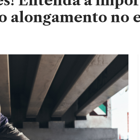
s! Entenda a impor
o alongamento no 