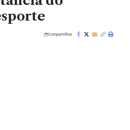
tância do
esporte
Compartilhar