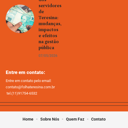
servidores
de
Teresina:
mudanças,
impactos
e efeitos
na gestão
pública
07/05/2026
Entre em contato:
Entre em contato pelo email:
contato@folhateresina.com.br
tel.(11)91754-6532
Home
Sobre Nós
Quem Faz
Contato