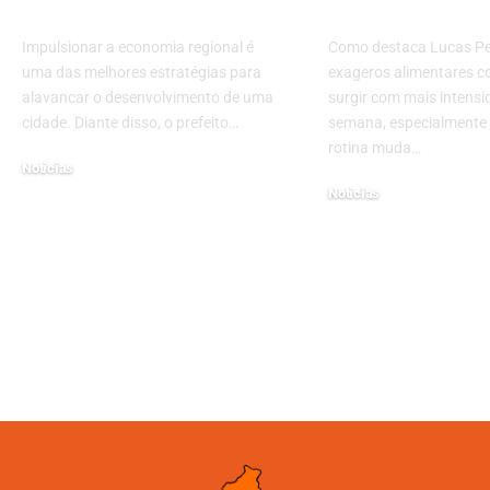
economia regional
radicalismo?
Impulsionar a economia regional é
Como destaca Lucas Per
uma das melhores estratégias para
exageros alimentares 
alavancar o desenvolvimento de uma
surgir com mais intensi
cidade. Diante disso, o prefeito…
semana, especialmente
rotina muda…
Noticias
Noticias
20/08/2024
28/04/2026