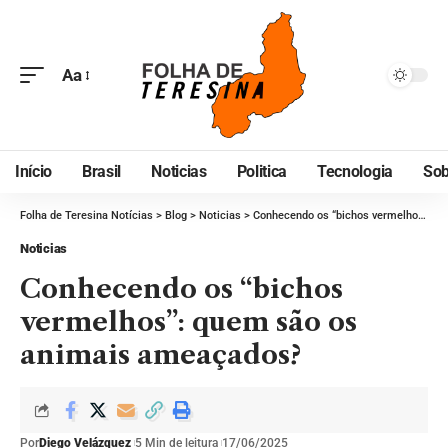
Aa
Início
Brasil
Noticias
Politica
Tecnologia
Sob
Folha de Teresina Notícias
>
Blog
>
Noticias
>
Conhecendo os “bichos vermelhos”: quem são os animais ameaçados?
Noticias
Conhecendo os “bichos
vermelhos”: quem são os
animais ameaçados?
Por
Diego Velázquez
5 Min de leitura
17/06/2025