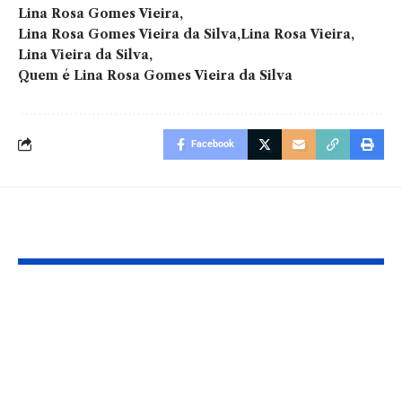
Lina Rosa Gomes Vieira
Lina Rosa Gomes Vieira da Silva
Lina Rosa Vieira
Lina Vieira da Silva
Quem é Lina Rosa Gomes Vieira da Silva
Facebook
Você também pode gostar:
Mogi das Cruzes
Exageros
investe na
alimentares 
agricultura familiar
de semana: 
como pilar da
evitar sem