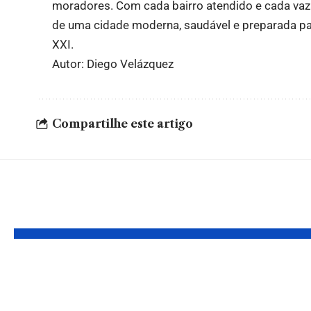
moradores. Com cada bairro atendido e cada vaz
de uma cidade moderna, saudável e preparada pa
XXI.
Autor: Diego Velázquez
Compartilhe este artigo
Você também pode gostar:
Seduckathon:
Teresin
Competição de
Campus