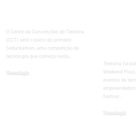
Tecnologia em
Weeken
Teresina
Maior F
Tecnol
O Centro de Convenções de Teresina
Empre
(CCT) será o palco do primeiro
o
Seduckathon, uma competição de
tecnologia que começa nesta…
Teresina foi p
Weekend Piauí
Tecnologia
eventos de tec
12/08/2024
empreendedori
festival…
Tecnologia
23/08/2024