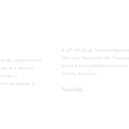
d Piauí, o
na 22ª Semana
estival de
Nacional de
ogia e
Ciência e
endedorism
Tecnologia
A 22ª edição da Semana Naciona
Ciência e Tecnologia em Teresina
alco da Campus Party
trouxe à tona debates essenciais
, um dos maiores
ciência, inovação…
nologia e
smo do estado. O
Tecnologia
12/11/2025