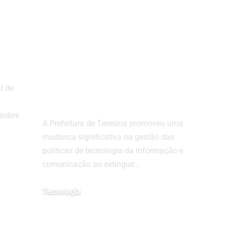
reformula gestão
de tecnologia e
fortalece papel da
Prodater nas
contratações
l de
públicas
 sobre
A Prefeitura de Teresina promoveu uma
mudança significativa na gestão das
políticas de tecnologia da informação e
comunicação ao extinguir…
Tecnologia
16/06/2025