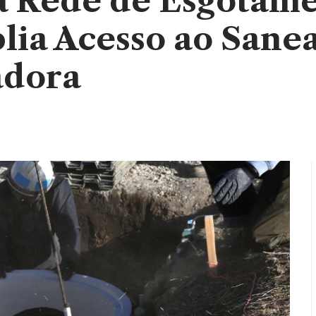
 Rede de Esgotame
lia Acesso ao San
adora