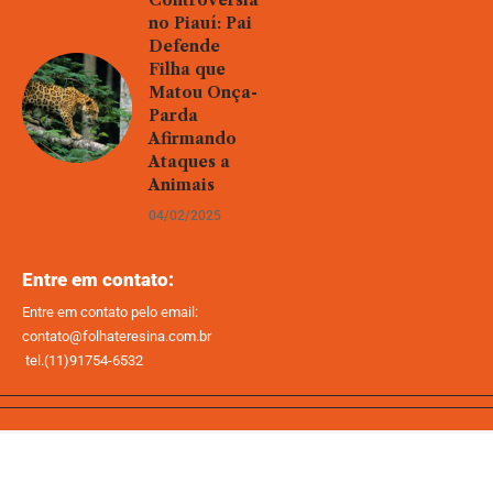
Controvérsia
no Piauí: Pai
Defende
Filha que
Matou Onça-
Parda
Afirmando
Ataques a
Animais
04/02/2025
Entre em contato:
Entre em contato pelo email:
contato@folhateresina.com.br
tel.(11)91754-6532
Home
Sobre Nós
Quem Faz
Contato