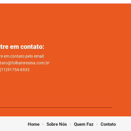
tre em contato:
re em contato pelo email:
tato@folhateresina.com.br
.(11)91754-6532
Home
Sobre Nós
Quem Faz
Contato