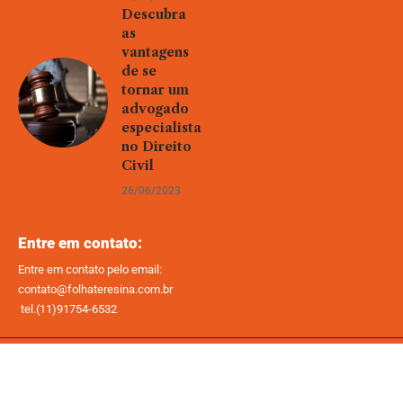
Descubra
as
vantagens
de se
tornar um
advogado
especialista
no Direito
Civil
26/06/2023
Entre em contato:
Entre em contato pelo email:
contato@folhateresina.com.br
tel.(11)91754-6532
Home
Sobre Nós
Quem Faz
Contato