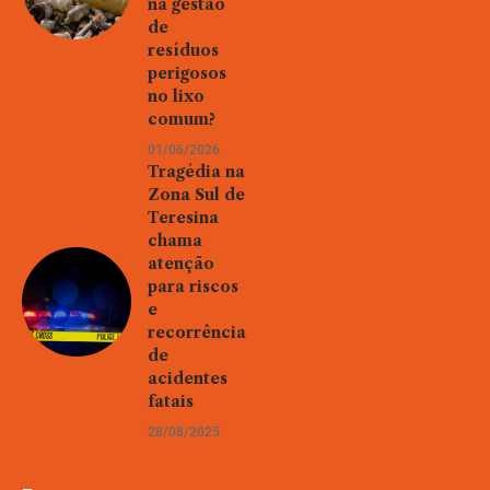
na gestão
de
resíduos
perigosos
no lixo
comum?
01/06/2026
Tragédia na
Zona Sul de
Teresina
chama
atenção
para riscos
e
recorrência
de
acidentes
fatais
28/08/2025