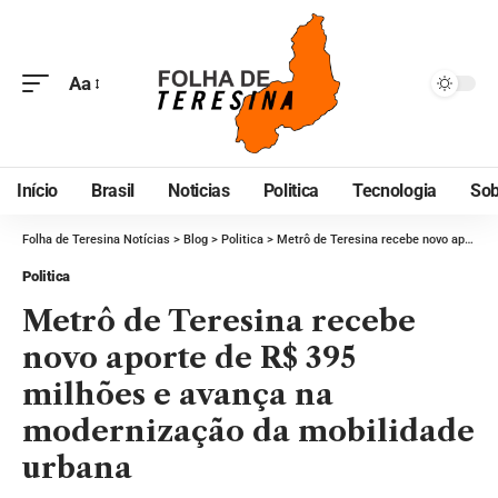
Aa
Início
Brasil
Noticias
Politica
Tecnologia
Sob
Folha de Teresina Notícias
>
Blog
>
Politica
>
Metrô de Teresina recebe novo aporte de R$ 395 milhões e avança na modernização da mobilidade urbana
Politica
Metrô de Teresina recebe
novo aporte de R$ 395
milhões e avança na
modernização da mobilidade
urbana