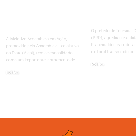
Transformando a
Agride Adver
Comunidade com
Durante Deb
Serviços Gratuitos
TV
em Teresina
O prefeito de Teresina, 
(PRD), agrediu o candi
A iniciativa Assembleia em Ação,
Francinaldo Leão, dura
promovida pela Assembleia Legislativa
eleitoral transmitido ao
do Piauí (Alepi), tem se consolidado
como um importante instrumento de…
Politica
11/09/2024
Politica
15/10/2025