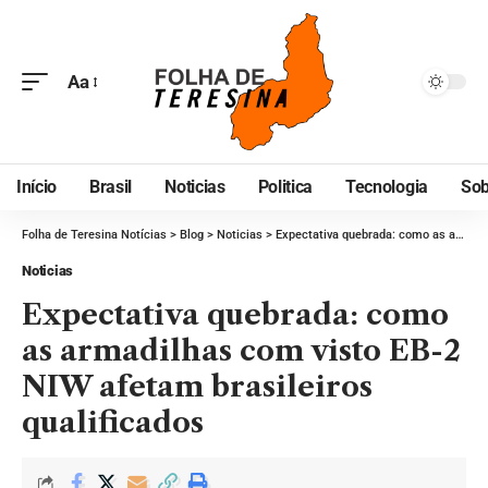
Aa
Início
Brasil
Noticias
Politica
Tecnologia
Sob
Folha de Teresina Notícias
>
Blog
>
Noticias
>
Expectativa quebrada: como as armadilhas com visto EB-2 NIW afetam brasileiros qualificados
Noticias
Expectativa quebrada: como
as armadilhas com visto EB-2
NIW afetam brasileiros
qualificados