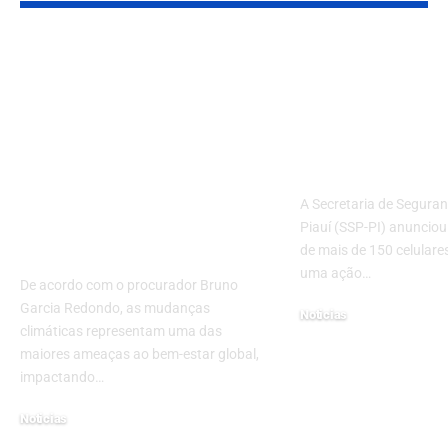
Preservação
SSP Anuncia
ambiental: a
Devolução d
responsabilidade das
de 150 Celul
políticas públicas em
Teresina: Um
um mundo em
Contra o Cr
transformação, com
A Secretaria de Seguran
Bruno Garcia
Piauí (SSP-PI) anunciou
Redondo
de mais de 150 celulare
uma ação…
De acordo com o procurador Bruno
Garcia Redondo, as mudanças
Noticias
climáticas representam uma das
27/03/2025
maiores ameaças ao bem-estar global,
impactando…
Noticias
07/02/2025