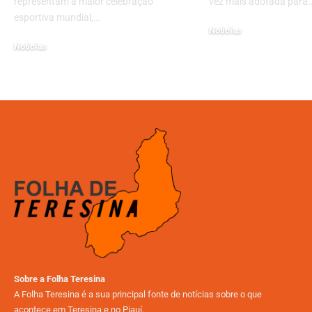
representam a maior celebração
vez mais adotada para
esportiva mundial,…
Noticias
Noticias
31/10/2024
26/08/2025
Sobre a Folha Teresina
A Folha Teresina é a sua principal fonte de notícias sobre o que
acontece em Teresina e no Piauí.