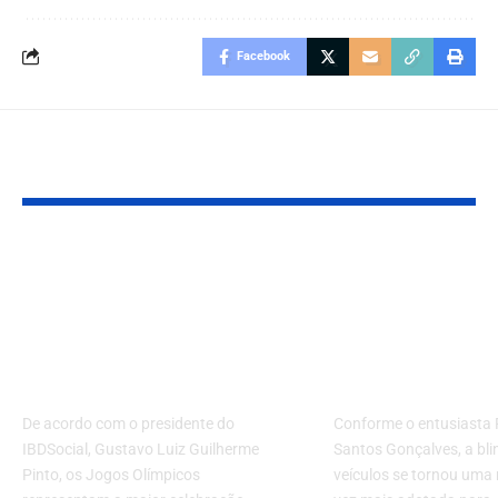
Facebook
Você também pode gostar:
A magnitude dos
Blindagem d
Jogos Olímpicos:
veículos: pro
confira curiosidades
privilégio? E
e marcos da sua
influência da
história
autoridades
De acordo com o presidente do
Conforme o entusiasta
IBDSocial, Gustavo Luiz Guilherme
Santos Gonçalves, a bl
Pinto, os Jogos Olímpicos
veículos se tornou uma