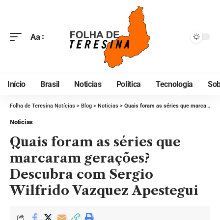
Aa
Início
Brasil
Noticias
Politica
Tecnologia
Sob
Folha de Teresina Notícias
>
Blog
>
Noticias
>
Quais foram as séries que marcaram gerações? Descubra com Sergio Wilfrido Vazquez Apestegui
Noticias
Quais foram as séries que
marcaram gerações?
Descubra com Sergio
Wilfrido Vazquez Apestegui