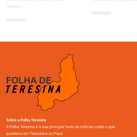
festival…
Tecnologia
Tecnologia
12/03/2025
23/08/2024
Sobre a Folha Teresina
A Folha Teresina é a sua principal fonte de notícias sobre o que
acontece em Teresina e no Piauí.