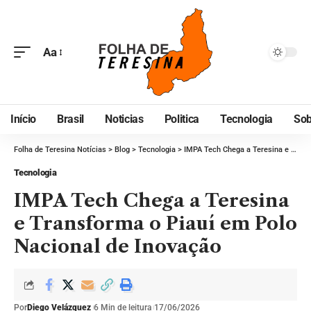
Aa
Início
Brasil
Noticias
Politica
Tecnologia
Sob
Folha de Teresina Notícias
>
Blog
>
Tecnologia
>
IMPA Tech Chega a Teresina e Transforma o Piauí em Polo Nacional de Inovação
Tecnologia
IMPA Tech Chega a Teresina
e Transforma o Piauí em Polo
Nacional de Inovação
Por
Diego Velázquez
6 Min de leitura
17/06/2026