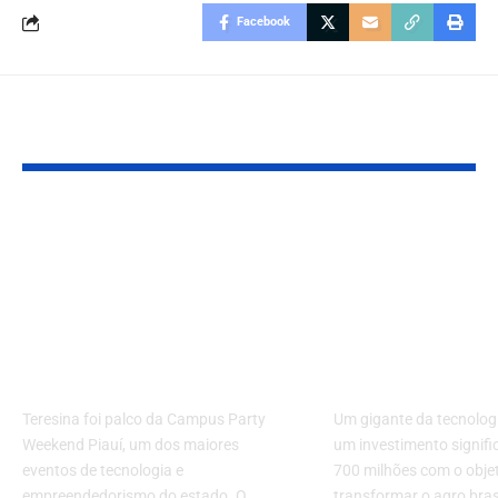
Facebook
Você também pode gostar:
Teresina Sedia
Gigante da
Campus Party
Tecnologia A
Weekend Piauí, o
Investimento
Maior Festival de
700 Milhões 
Tecnologia e
Transformar 
Empreendedorismo
Brasileiro e
Teresina foi palco da Campus Party
Um gigante da tecnolog
Weekend Piauí, um dos maiores
um investimento signifi
eventos de tecnologia e
700 milhões com o objet
empreendedorismo do estado. O
transformar o agro bras