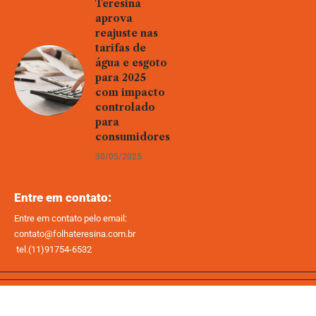
Teresina
aprova
reajuste nas
tarifas de
água e esgoto
para 2025
com impacto
controlado
para
consumidores
30/05/2025
Entre em contato:
Entre em contato pelo email:
contato@folhateresina.com.br
tel.(11)91754-6532
Home
Sobre Nós
Quem Faz
Contato