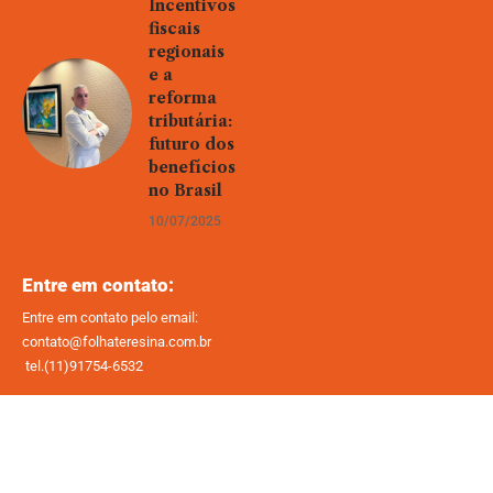
Incentivos
fiscais
regionais
e a
reforma
tributária:
futuro dos
benefícios
no Brasil
10/07/2025
Entre em contato:
Entre em contato pelo email:
contato@folhateresina.com.br
tel.(11)91754-6532
Home
Sobre Nós
Quem Faz
Contato