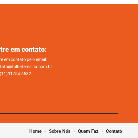
tre em contato:
re em contato pelo email:
tato@folhateresina.com.br
.(11)91754-6532
Home
Sobre Nós
Quem Faz
Contato