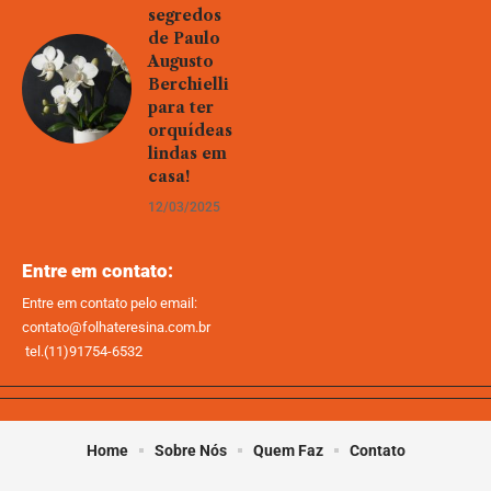
segredos
de Paulo
Augusto
Berchielli
para ter
orquídeas
lindas em
casa!
12/03/2025
Entre em contato:
Entre em contato pelo email:
contato@folhateresina.com.br
tel.(11)91754-6532
Home
Sobre Nós
Quem Faz
Contato