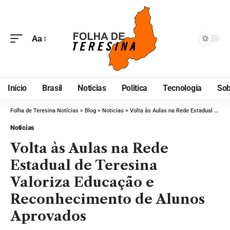
Aa
Início
Brasil
Noticias
Politica
Tecnologia
Sob
Folha de Teresina Notícias
>
Blog
>
Noticias
>
Volta às Aulas na Rede Estadual de Teresina Valoriza Educação e Reconhecimento de Alunos Aprovados
Noticias
Volta às Aulas na Rede
Estadual de Teresina
Valoriza Educação e
Reconhecimento de Alunos
Aprovados