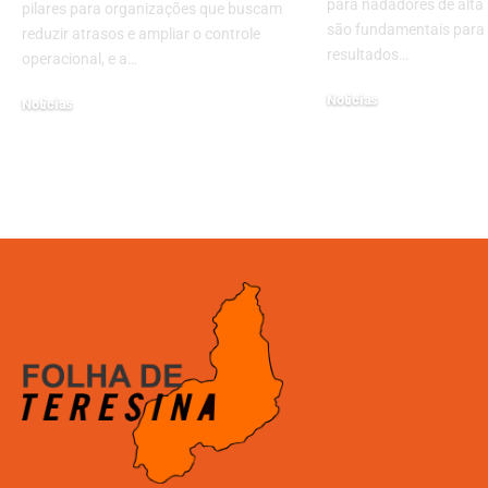
para nadadores de alta
pilares para organizações que buscam
são fundamentais para 
reduzir atrasos e ampliar o controle
resultados…
operacional, e a…
Noticias
Noticias
12/06/2025
14/01/2026