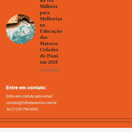
R$ 102
Milhões
para
Melhorias
na
Educação
das
Maiores
Cidades
do Piauí
em 2025
21/02/2025
Entre em contato:
Entre em contato pelo email:
contato@folhateresina.com.br
tel.(11)91754-6532