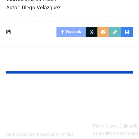
Autor: Diego Velázquez
Facebook
Você também pode gostar:
Automação de
Técnicas mo
processos com SLAs e
de treinamen
eventos: Menos
nadadores de
atrasos, mais
performance
controle
Pedro Duarte Guimarãe
as técnicas modernas d
Automação de processos é um dos