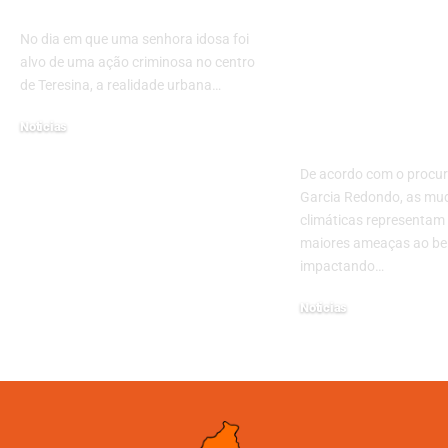
urbano em Teresina
responsabili
políticas púb
No dia em que uma senhora idosa foi
um mundo e
alvo de uma ação criminosa no centro
transformaç
de Teresina, a realidade urbana…
Bruno Garci
Noticias
Redondo
12/11/2025
De acordo com o procu
Garcia Redondo, as mu
climáticas representa
maiores ameaças ao bem
impactando…
Noticias
07/02/2025