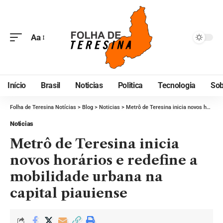
Aa
Início
Brasil
Noticias
Politica
Tecnologia
Sob
Folha de Teresina Notícias
>
Blog
>
Noticias
>
Metrô de Teresina inicia novos horários e redefine a mobilidade urbana na capital piauiense
Noticias
Metrô de Teresina inicia
novos horários e redefine a
mobilidade urbana na
capital piauiense